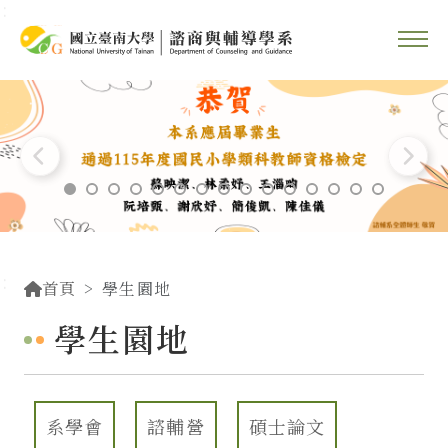
::
跳到主要內容區塊
::
首頁
學生園地
學生園地
系學會
諮輔營
碩士論文