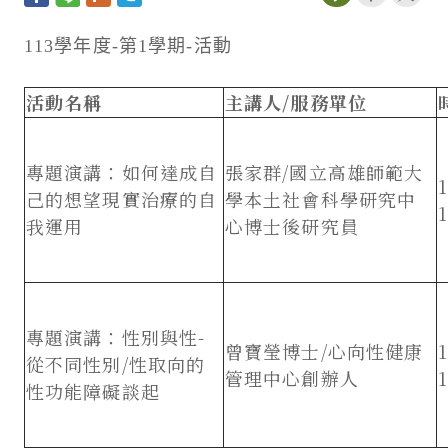
113
學年度
-
第
1
學期
-
活動
活動名稱
主講人/服務單位
專題演講：如何達成自
張家群/國立高雄師範大
己的想望現實治療的自
學本土社會科學研究中
1
我運用
心博士後研究員
專題演講：性別與性-
曾寶瑩博士/心向性健康
從不同性別/性取向的
管理中心創辦人
1
性功能障礙談起