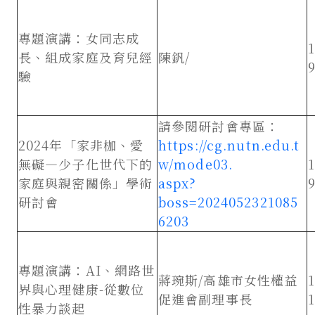
專題演講：女同志成
長、組成家庭及育兒經
陳釩/
9
驗
請參閱研討會專區：
2024年「家非枷、愛
https://cg.nutn.edu.t
無礙—少子化世代下的
w/mode03.
家庭與親密關係」學術
aspx?
9
研討會
boss=2024052321085
6203
專題演講：AI、網路世
蔣琬斯/高雄市女性權益
界與心理健康-從數位
促進會副理事長
1
性暴力談起